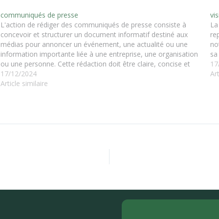
communiqués de presse
vis
L'action de rédiger des communiqués de presse consiste à
La
concevoir et structurer un document informatif destiné aux
re
médias pour annoncer un événement, une actualité ou une
no
information importante liée à une entreprise, une organisation
sa
ou une personne. Cette rédaction doit être claire, concise et
17
engageante afin d’attirer l’attention des journalistes…
17/12/2024
Art
Article similaire