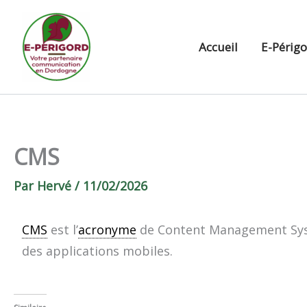
Aller
au
Accueil
E-Périg
contenu
CMS
Par
Hervé
/
11/02/2026
CMS
est l’
acronyme
de Content Management System
des applications mobiles.