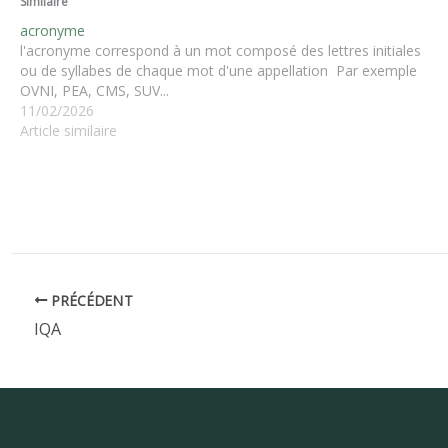
Similaire
acronyme
l'acronyme correspond à un mot composé des lettres initiales
ou de syllabes de chaque mot d'une appellation Par exemple
OVNI, PEA, CMS, SUV...
11/02/2026
Article similaire
PRÉCÉDENT
IQA