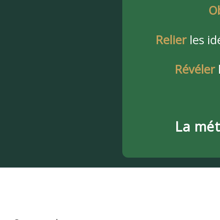
O
Relier
les id
Révéler
l
La mé